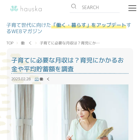
子育て世代に向けた
「働く・暮らす」をアップデート
す
るWEBマガジン
子育てに必要な月収は？育児にか…
働 く
TOP
子育てに必要な月収は？育児にかかるお
金や平均貯蓄額を調査
2023.02.28
働 く