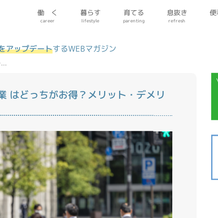
便
働 く
暮らす
育てる
息抜き
parenting
lifestyle
refresh
career
をアップデート
するWEBマガジン
ど…
業 はどっちがお得？メリット・デメリ