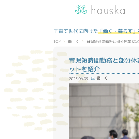
子育て世代に向けた
「働く・暮らす」
育児短時間勤務と部分休業 は
働 く
TOP
育児短時間勤務と部分休
ットを紹介
働 く
2023.06.09