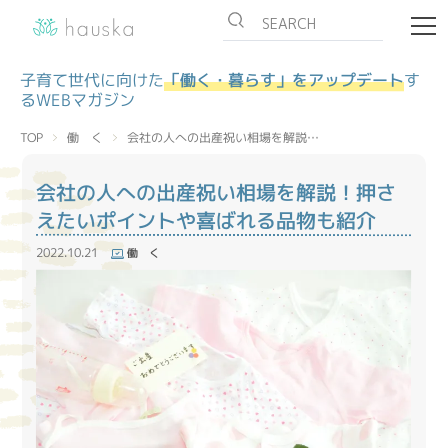
子育て世代に向けた
「働く・暮らす」をアップデート
す
るWEBマガジン
会社の人への出産祝い相場を解説…
働 く
TOP
会社の人への出産祝い相場を解説！押さ
えたいポイントや喜ばれる品物も紹介
2022.10.21
働 く