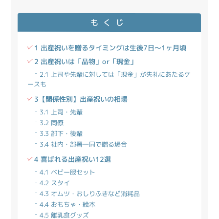
もくじ
1 出産祝いを贈るタイミングは生後7日～1ヶ月頃
2 出産祝いは「品物」or「現金」
2.1 上司や先輩に対しては「現金」が失礼にあたるケ
ースも
3【関係性別】出産祝いの相場
3.1 上司・先輩
3.2 同僚
3.3 部下・後輩
3.4 社内・部署一同で贈る場合
4 喜ばれる出産祝い12選
4.1 ベビー服セット
4.2 スタイ
4.3 オムツ・おしりふきなど消耗品
4.4 おもちゃ・絵本
4.5 離乳食グッズ