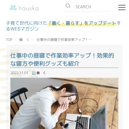
子育て世代に向けた
「働く・暮らす」をアップデート
す
るWEBマガジン
仕事中の昼寝で作業効率アップ！…
働 く
TOP
仕事中の昼寝で作業効率アップ！効果的
な寝方や便利グッズも紹介
2022.11.01
働 く