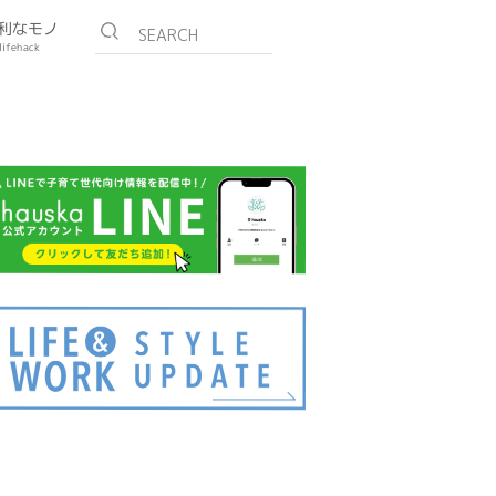
利なモノ
lifehack