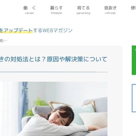
便
働 く
暮らす
育てる
息抜き
parenting
lifestyle
refresh
career
をアップデート
するWEBマガジン
処…
きの対処法とは？原因や解決策について