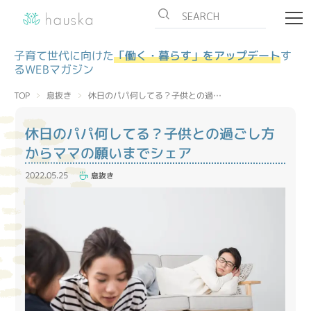
子育て世代に向けた
「働く・暮らす」をアップデート
す
るWEBマガジン
休日のパパ何してる？子供との過…
息抜き
TOP
休日のパパ何してる？子供との過ごし方
からママの願いまでシェア
2022.05.25
息抜き