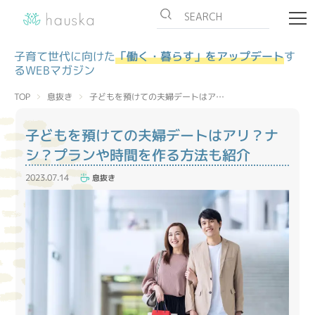
子育て世代に向けた
「働く・暮らす」をアップデート
す
るWEBマガジン
子どもを預けての夫婦デートはア…
息抜き
TOP
子どもを預けての夫婦デートはアリ？ナ
シ？プランや時間を作る方法も紹介
2023.07.14
息抜き